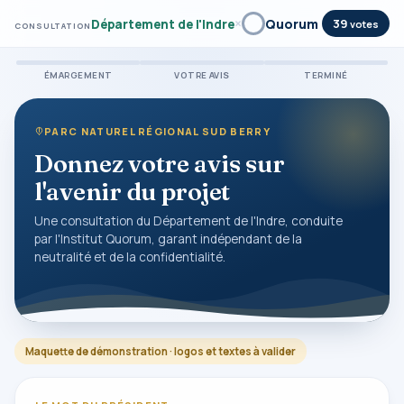
×
Quorum
39
Département de l'Indre
votes
CONSULTATION
ÉMARGEMENT
VOTRE AVIS
TERMINÉ
PARC NATUREL RÉGIONAL SUD BERRY
Donnez votre avis sur
l'avenir du projet
Une consultation du Département de l'Indre, conduite
par l'Institut Quorum, garant indépendant de la
neutralité et de la confidentialité.
Maquette de démonstration · logos et textes à valider