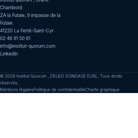
Chambord
ZA la Futaie, 9 impasse de la
Futaie
41220 La Ferté-Saint-Cyr
02 46 91 50 61
info@institut-quorum.com
LinkedIn
©
2026
Institut Quorum , DELBO SONDAGE EURL. Tous droits
réservés.
Mentions légales
Politique de confidentialité
Charte graphique