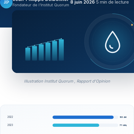
JP
·
8 juin 2026
·
5 min de lecture
Fondateur de l'Institut Quorum
Illustration Institut Quorum , Rapport d'Opinion
93 dép.
2022
71 dép.
2023