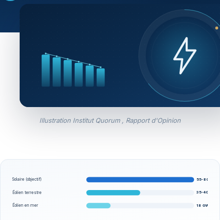
Illustration Institut Quorum , Rapport d'Opinion
55-80 GW
Solaire (objectif)
Éolien terrestre
35-40 GW
Éolien en mer
18 GW