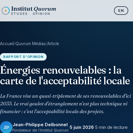
Institut
Quorum
EN
ÉTUDES · OPINION
Accueil
/
Quorum Médias
/
Article
RAPPORT D'OPINION
Énergies renouvelables : la
carte de l'acceptabilité locale
La France vise un quasi‑triplement de ses renouvelables d'ici
2035. Le vrai goulot d'étranglement n'est plus technique ni
financier : c'est l'acceptabilité locale des projets.
Jean-Philippe Delbonnel
JP
·
5 juin 2026
·
5 min de lecture
Fondateur de l'Institut Quorum