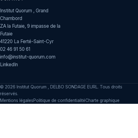
Institut Quorum , Grand
Chambord
ZA la Futaie, 9 impasse de la
Futaie
41220 La Ferté-Saint-Cyr
02 46 91 50 61
info@institut-quorum.com
LinkedIn
©
2026
Institut Quorum , DELBO SONDAGE EURL. Tous droits
réservés.
Mentions légales
Politique de confidentialité
Charte graphique