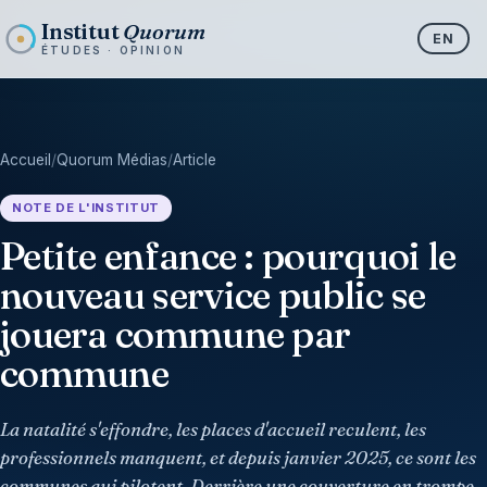
Institut
Quorum
EN
ÉTUDES · OPINION
Accueil
/
Quorum Médias
/
Article
NOTE DE L'INSTITUT
Petite enfance : pourquoi le
nouveau service public se
jouera commune par
commune
La natalité s'effondre, les places d'accueil reculent, les
professionnels manquent, et depuis janvier 2025, ce sont les
communes qui pilotent. Derrière une couverture en trompe-