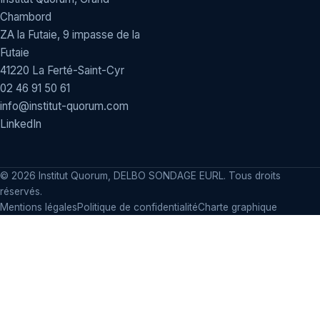
Chambord
ZA la Futaie, 9 impasse de la
Futaie
41220 La Ferté-Saint-Cyr
02 46 91 50 61
info@institut-quorum.com
LinkedIn
©
2026
Institut Quorum, DELBO SONDAGE EURL. Tous droits
réservés.
Mentions légales
Politique de confidentialité
Charte graphique