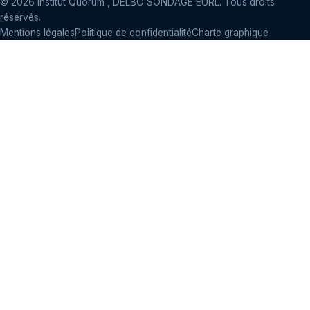
©
2026
Institut Quorum , DELBO SONDAGE EURL. Tous droits
réservés.
Mentions légales
Politique de confidentialité
Charte graphique