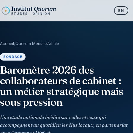
Institut
Quorum
EN
ÉTUDES · OPINION
Accueil
/
Quorum Médias
/
Article
SONDAGE
Baromètre 2026 des
collaborateurs de cabinet :
un métier stratégique mais
sous pression
Une étude nationale inédite sur celles et ceux qui
accompagnent au quotidien les élus locaux, en partenariat
avec Dextera et DirCab.