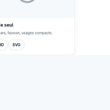
e seul
tars, favicon, usages compacts.
HD
SVG