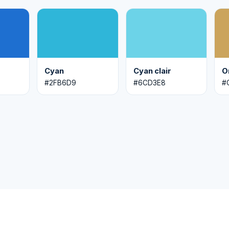
Cyan
Cyan clair
O
#2FB6D9
#6CD3E8
#