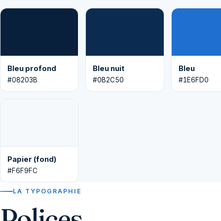
Bleu profond
Bleu nuit
Bleu
#08203B
#0B2C50
#1E6FD0
Papier (fond)
#F6F9FC
LA TYPOGRAPHIE
Polices