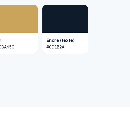
r
Encre (texte)
CBA45C
#0D1B2A