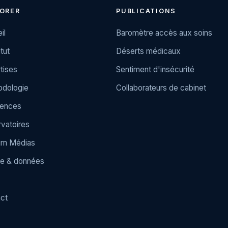
ORER
PUBLICATIONS
il
Baromètre accès aux soins
itut
Déserts médicaux
tises
Sentiment d'insécurité
dologie
Collaborateurs de cabinet
rences
vatoires
um Médias
e & données
ct